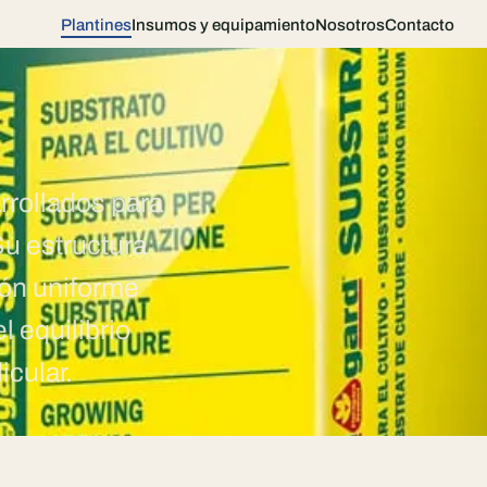
Plantines
Insumos y equipamiento
Nosotros
Contacto
rrollados para
Su estructura
ión uniforme
l equilibrio
icular.