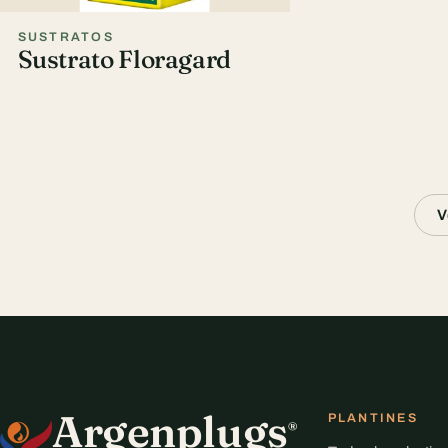
SUSTRATOS
Sustrato Floragard
V
Argenplugs
PLANTINES
®