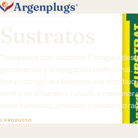
Argenplugs
®
Inicio
/
Insumos y equipamiento
/
Sustratos
Sustratos
Trabajamos con sustratos Floragard desa
germinación y propagación profesional. 
fina y homogénea favorece una distribuc
dentro de la bandeja y ayuda a mantener e
entre humedad, aireación y desarrollo rad
1 PRODUCTO