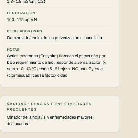
1.3–1.8 mS/cm (1:2)
FERTILIZACIÓN
100–175 ppm N
REGULADOR (PGR)
Daminozide/ancimidol en pulverización si hace falta
NOTAS
Series modernas (Earlybird) florecen el primer año por
bajo requerimiento de frío; responde a vernalización (4
sem a 10–13 °C desde 5–6 hojas). NO usar Cycocel
(clormecuat): causa fitotoxicidad.
SANIDAD · PLAGAS Y ENFERMEDADES
FRECUENTES
Minador de la hoja / sin enfermedades mayores
destacadas