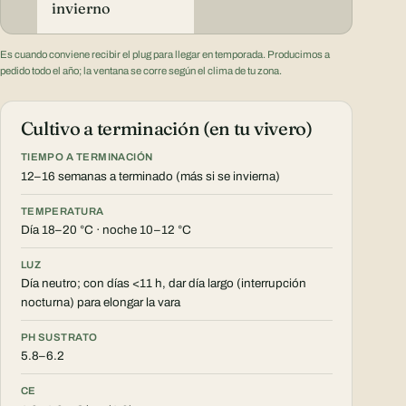
invierno
Es cuando conviene recibir el plug para llegar en temporada. Producimos a
pedido todo el año; la ventana se corre según el clima de tu zona.
Cultivo a terminación (en tu vivero)
TIEMPO A TERMINACIÓN
12–16 semanas a terminado (más si se invierna)
TEMPERATURA
Día 18–20 °C · noche 10–12 °C
LUZ
Día neutro; con días <11 h, dar día largo (interrupción
nocturna) para elongar la vara
PH SUSTRATO
5.8–6.2
CE