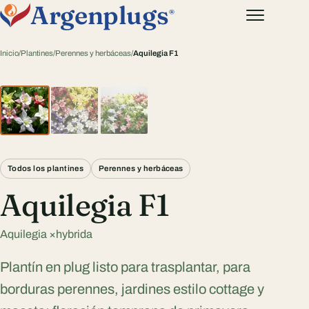
Argenplugs
®
Inicio
/
Plantines
/
Perennes y herbáceas
/
Aquilegia F1
Todos los plantines
Perennes y herbáceas
Aquilegia F1
Aquilegia ×hybrida
Plantín en plug listo para trasplantar, para
borduras perennes, jardines estilo cottage y