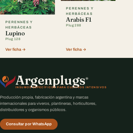
PERENNES Y
HERBÁCEAS
Arabis F1
PERENNES Y
Plug 288
HERBÁCEAS
Lupino
Plug 128
Ver ficha →
Ver ficha →
Argenplugs
®
INSUMOS ESPECÍFICOS PARA CULTIVOS INTENSIVOS
Producción propia, fabricación argentina y marcas
internacionales para viveros, plantineras, horticultores,
distribuidores y organismos públicos.
Consultar por WhatsApp