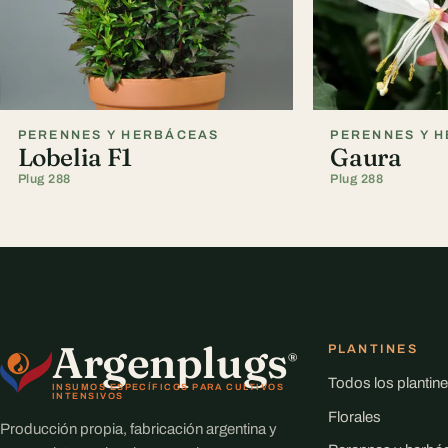
PERENNES Y HERBÁCEAS
PERENNES Y 
Lobelia F1
Gaura
Plug 288
Plug 288
Argenplugs
PLANTINES
®
Todos los plantin
INSUMOS ESPECÍFICOS PARA CULTIVOS
INTENSIVOS
Florales
Producción propia, fabricación argentina y