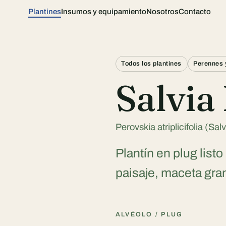
Plantines
Insumos y equipamiento
Nosotros
Contacto
Todos los plantines
Perennes 
Salvia
Perovskia atriplicifolia (Salv
Plantín en plug listo
paisaje, maceta gra
ALVÉOLO / PLUG