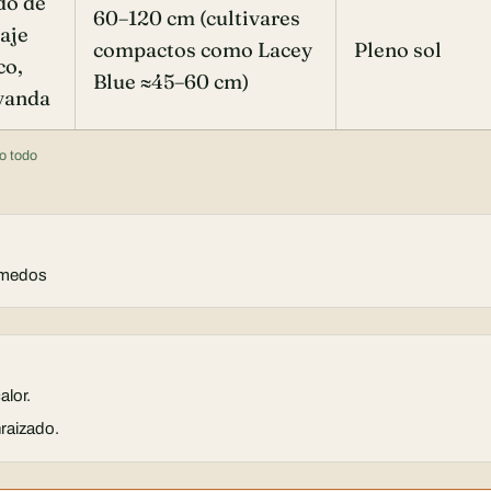
do de
60–120 cm (cultivares
laje
compactos como Lacey
Pleno sol
co,
Blue ≈45–60 cm)
avanda
o todo
húmedos
alor.
nraizado.