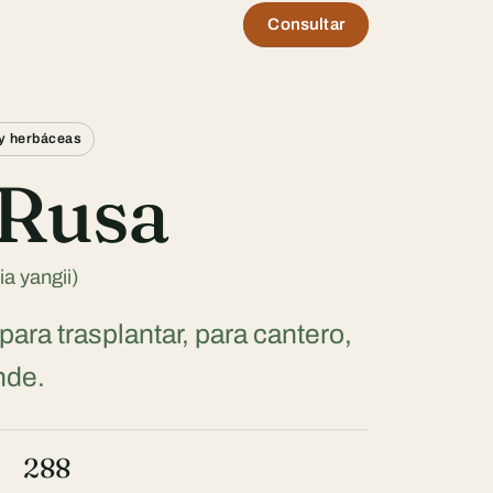
Consultar
y herbáceas
 Rusa
ia yangii)
 para trasplantar, para cantero,
nde.
288