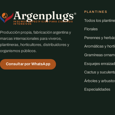
Argenplugs
PLANTINES
®
Todos los plantin
INSUMOS ESPECÍFICOS PARA CULTIVOS
INTENSIVOS
Florales
Producción propia, fabricación argentina y
Perennes y herbá
marcas internacionales para viveros,
plantineras, horticultores, distribuidores y
Aromáticas y hort
organismos públicos.
Gramíneas ornam
Esquejes enraiza
Consultar por WhatsApp
Cactus y suculent
Árboles y arbusto
Especialidades