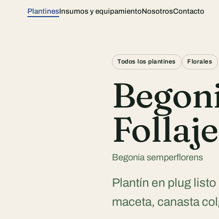
Plantines
Insumos y equipamiento
Nosotros
Contacto
Todos los plantines
Florales
Begoni
Follaje
Begonia semperflorens
Plantín en plug listo
maceta, canasta col