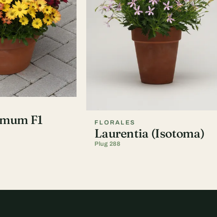
rmum F1
FLORALES
Laurentia (Isotoma)
Plug 288