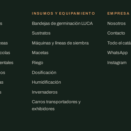
INSUMOS Y EQUIPAMIENTO
EMPRESA
es
Bandejas de germinación LUCA
Nosotros
Sustratos
Contacto
ceas
Máquinas y líneas de siembra
Todo el cat
ícolas
Macetas
WhatsApp
entales
Riego
Instagram
dos
Dosificación
as
Humidificación
s
Invernaderos
Carros transportadores y
exhibidores