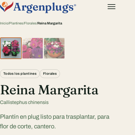
Argenplugs
®
Inicio
/
Plantines
/
Florales
/
Reina Margarita
Todos los plantines
Florales
Reina Margarita
Callistephus chinensis
Plantín en plug listo para trasplantar, para
flor de corte, cantero.