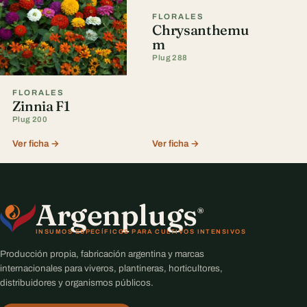
FLORALES
Chrysanthemu
m
Plug 288
FLORALES
Zinnia F1
Plug 200
Ver ficha →
Ver ficha →
Argenplugs
®
INSUMOS ESPECÍFICOS PARA CULTIVOS INTENSIVOS
Producción propia, fabricación argentina y marcas
internacionales para viveros, plantineras, horticultores,
distribuidores y organismos públicos.