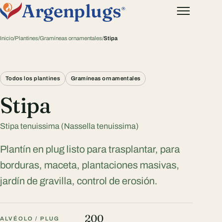
Argenplugs
®
Inicio
/
Plantines
/
Gramíneas ornamentales
/
Stipa
Todos los plantines
Gramíneas ornamentales
Stipa
Stipa tenuissima (Nassella tenuissima)
Plantín en plug listo para trasplantar, para
borduras, maceta, plantaciones masivas,
jardín de gravilla, control de erosión.
200
ALVÉOLO / PLUG