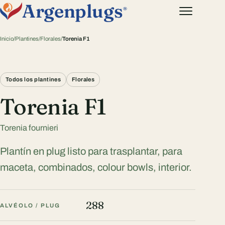
Argenplugs
®
Inicio
/
Plantines
/
Florales
/
Torenia F1
Todos los plantines
Florales
Torenia F1
Torenia fournieri
Plantín en plug listo para trasplantar, para
maceta, combinados, colour bowls, interior.
288
ALVÉOLO / PLUG