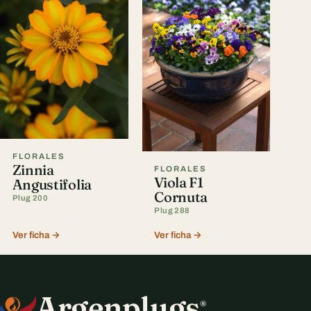
FLORALES
Zinnia
FLORALES
Viola F1
Angustifolia
Cornuta
Plug 200
Plug 288
Ver ficha →
Ver ficha →
Argenplugs
®