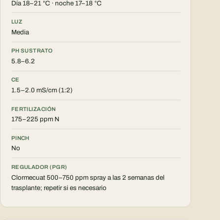
Día 18–21 °C · noche 17–18 °C
LUZ
Media
PH SUSTRATO
5.8–6.2
CE
1.5–2.0 mS/cm (1:2)
FERTILIZACIÓN
175–225 ppm N
PINCH
No
REGULADOR (PGR)
Clormecuat 500–750 ppm spray a las 2 semanas del
trasplante; repetir si es necesario